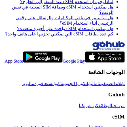
لماذا يجب أن أستخدم eSIM عند السفر إلى الخارج؟
هل يمكنني استخدام eSIM وبطاقة SIM الفعلية في نفس
الوقت؟
هل سأستمر في تلقي المكالمات والرسائل على رقمي
الرئيسي أثناء استخدام eSIM؟
هل يمكنني استخدام eSIM واحدة على أجهزة متعددة؟
كم عدد بطاقات eSIM التي يمكنني تخزينها على هاتف واحد؟
App Store
Google Play
الوجهات الشائعة
تايلاند
الصين
فيتنام
اليابان
كوريا الجنوبية
تايوان
سنغافورة
ماليزيا
Gohub
من نحن
الوظائف
كن شريكنا
eSIM