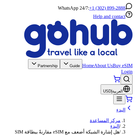
WhatsApp 24/7:
+1 (302) 899-2888
Help and contact
Home
About Us
Buy eSIM
Partnership
Guide
Login
العربية
|
USD
البدء
مركز المساعدة
/
البدء
/
هل إشارة الشبكة أضعف مع eSIM مقارنةً ببطاقة SIM