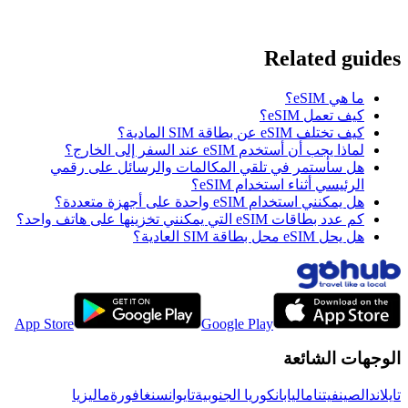
Related guides
ما هي eSIM؟
كيف تعمل eSIM؟
كيف تختلف eSIM عن بطاقة SIM المادية؟
لماذا يجب أن أستخدم eSIM عند السفر إلى الخارج؟
هل سأستمر في تلقي المكالمات والرسائل على رقمي
الرئيسي أثناء استخدام eSIM؟
هل يمكنني استخدام eSIM واحدة على أجهزة متعددة؟
كم عدد بطاقات eSIM التي يمكنني تخزينها على هاتف واحد؟
هل يحل eSIM محل بطاقة SIM العادية؟
App Store
Google Play
الوجهات الشائعة
تايلاند
الصين
فيتنام
اليابان
كوريا الجنوبية
تايوان
سنغافورة
ماليزيا