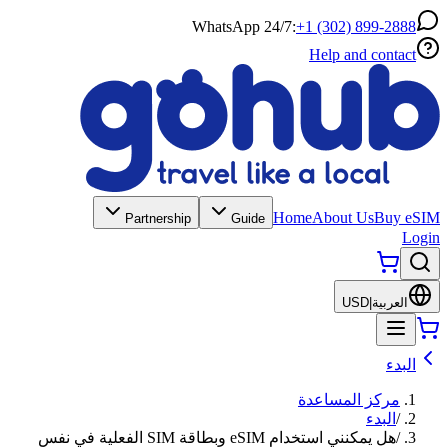
WhatsApp 24/7:
+1 (302) 899-2888
Help and contact
Home
About Us
Buy eSIM
Partnership
Guide
Login
العربية
|
USD
البدء
مركز المساعدة
/
البدء
/
هل يمكنني استخدام eSIM وبطاقة SIM الفعلية في نفس