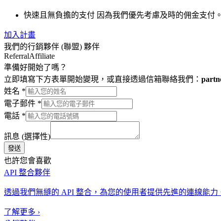
快速且無負擔的支付
因為我們優先考慮及時的佣金支付
加入計畫
我們的行銷夥伴 (聯盟) 夥伴
Referral
Affiliate
準備好開始了嗎？
立即填寫下方表單開始變現，或直接透過信箱聯絡我們：
partn
姓名
*
電子郵件
*
電話
*
訊息 (選擇性)
發送
也許您會喜歡
API 整合夥伴
透過我們無縫的 API 整合，為您的使用者提供先進的連線能
了解更多
›