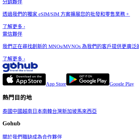
分銷夥伴
透過我們的獨家 eSIM/SIM 方案擴展您的批發和零售業務。
了解更多
›
電信夥伴
我們正在尋找創新的 MNOs/MVNOs 為我們的客戶提供更廣泛的高
了解更多
›
App Store
Google Play
熱門目的地
泰國
中國
越南
日本
南韓
台灣
新加坡
馬來西亞
Gohub
關於我們
職缺
成為合作夥伴