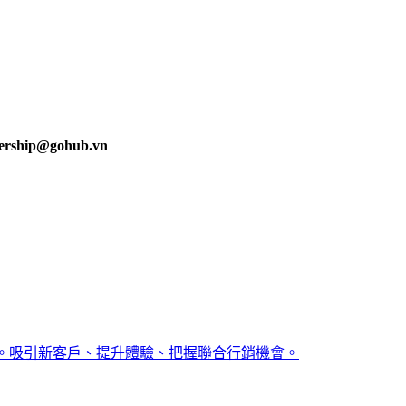
。
ership@gohub.vn
力。吸引新客戶、提升體驗、把握聯合行銷機會。