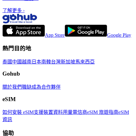
了解更多
›
App Store
Google Play
熱門目的地
泰國
中國
越南
日本
南韓
台灣
新加坡
馬來西亞
Gohub
關於我們
職缺
成為合作夥伴
eSIM
如何安裝 eSIM
支援裝置
資料用量
電信商
eSIM 旅遊指南
eSIM
資訊
協助