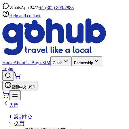
WhatsApp 24/7:
+1 (302) 899-2888
Help and contact
Home
About Us
Buy eSIM
Guide
Partnership
Login
繁體中文
|
USD
入門
說明中心
/
入門