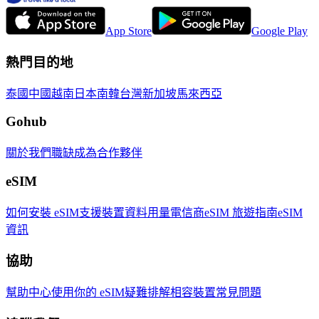
App Store
Google Play
熱門目的地
泰國
中國
越南
日本
南韓
台灣
新加坡
馬來西亞
Gohub
關於我們
職缺
成為合作夥伴
eSIM
如何安裝 eSIM
支援裝置
資料用量
電信商
eSIM 旅遊指南
eSIM
資訊
協助
幫助中心
使用你的 eSIM
疑難排解
相容裝置
常見問題