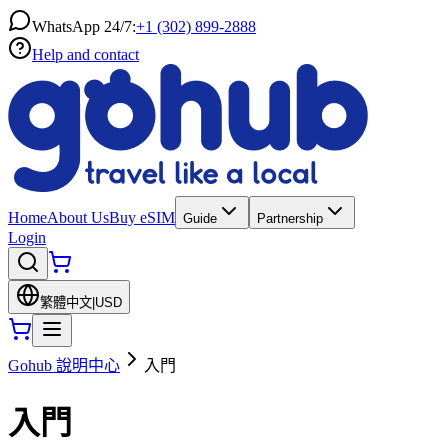
WhatsApp 24/7:
+1 (302) 899-2888
Help and contact
Home
About Us
Buy eSIM
Guide
Partnership
Login
繁體中文
|
USD
Gohub 說明中心
入門
入門