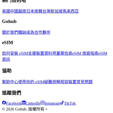
熱門目的地
泰國
中國
越南
日本
南韓
台灣
新加坡
馬來西亞
Gohub
關於我們
職缺
成為合作夥伴
eSIM
如何安裝 eSIM
支援裝置
資料用量
電信商
eSIM 旅遊指南
eSIM
資訊
協助
幫助中心
使用你的 eSIM
疑難排解
相容裝置
常見問題
追蹤我們
Facebook
LinkedIn
Instagram
TikTok
© 2026 Gohub. 版權所有。