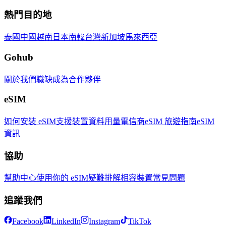
熱門目的地
泰國
中國
越南
日本
南韓
台灣
新加坡
馬來西亞
Gohub
關於我們
職缺
成為合作夥伴
eSIM
如何安裝 eSIM
支援裝置
資料用量
電信商
eSIM 旅遊指南
eSIM
資訊
協助
幫助中心
使用你的 eSIM
疑難排解
相容裝置
常見問題
追蹤我們
Facebook
LinkedIn
Instagram
TikTok