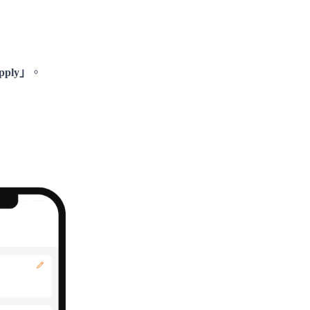
pply」
。