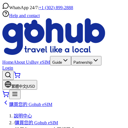
WhatsApp 24/7:
+1 (302) 899-2888
Help and contact
Home
About Us
Buy eSIM
Guide
Partnership
Login
繁體中文
|
USD
購買您的 Gohub eSIM
說明中心
/
購買您的 Gohub eSIM