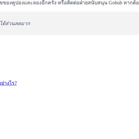
ไขของคูปองและลองอีกครั้ง หรือติดต่อฝ่ายสนับสนุน Gohub หากต
ิ่งได้ส่วนลดมาก
ย่างไร?