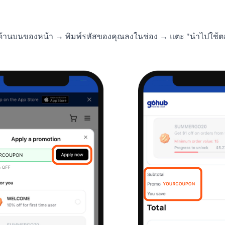
ี่ด้านบนของหน้า → พิมพ์รหัสของคุณลงในช่อง → แตะ "นำไปใช้ตอน