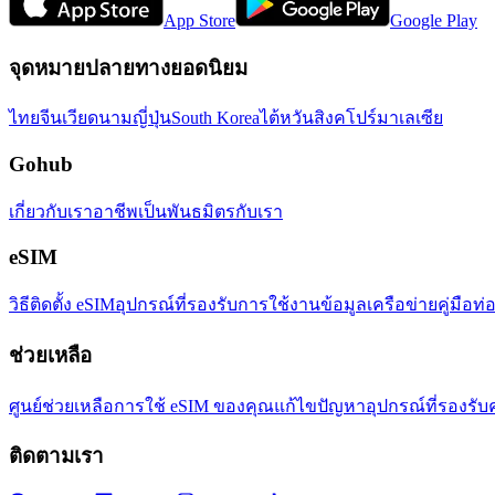
App Store
Google Play
จุดหมายปลายทางยอดนิยม
ไทย
จีน
เวียดนาม
ญี่ปุ่น
South Korea
ไต้หวัน
สิงคโปร์
มาเลเซีย
Gohub
เกี่ยวกับเรา
อาชีพ
เป็นพันธมิตรกับเรา
eSIM
วิธีติดตั้ง eSIM
อุปกรณ์ที่รองรับ
การใช้งานข้อมูล
เครือข่าย
คู่มือท่
ช่วยเหลือ
ศูนย์ช่วยเหลือ
การใช้ eSIM ของคุณ
แก้ไขปัญหา
อุปกรณ์ที่รองรับ
ติดตามเรา