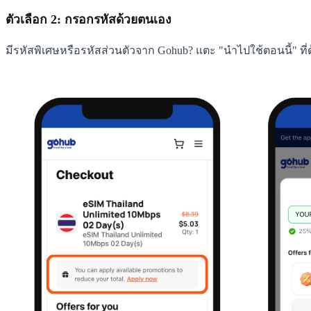
ตัวเลือก 2: กรอกรหัสด้วยตนเอง
มีรหัสพิเศษหรือรหัสส่วนตัวจาก Gohub? แตะ "นำไปใช้ตอนนี้" ท