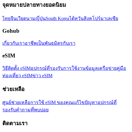
จุดหมายปลายทางยอดนิยม
ไทย
จีน
เวียดนาม
ญี่ปุ่น
South Korea
ไต้หวัน
สิงคโปร์
มาเลเซีย
Gohub
เกี่ยวกับเรา
อาชีพ
เป็นพันธมิตรกับเรา
eSIM
วิธีติดตั้ง eSIM
อุปกรณ์ที่รองรับ
การใช้งานข้อมูล
เครือข่าย
คู่มือ
ท่องเที่ยว eSIM
ข่าว eSIM
ช่วยเหลือ
ศูนย์ช่วยเหลือ
การใช้ eSIM ของคุณ
แก้ไขปัญหา
อุปกรณ์ที่
รองรับ
คำถามที่พบบ่อย
ติดตามเรา