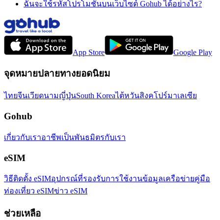
ฉันจะใช้รหัสโปรโมชั่นบนเว็บไซต์ Gohub ได้อย่างไร?
App Store
Google Play
จุดหมายปลายทางยอดนิยม
ไทย
จีน
เวียดนาม
ญี่ปุ่น
South Korea
ไต้หวัน
สิงคโปร์
มาเลเซีย
Gohub
เกี่ยวกับเรา
อาชีพ
เป็นพันธมิตรกับเรา
eSIM
วิธีติดตั้ง eSIM
อุปกรณ์ที่รองรับ
การใช้งานข้อมูล
เครือข่าย
คู่มือ
ท่องเที่ยว eSIM
ข่าว eSIM
ช่วยเหลือ