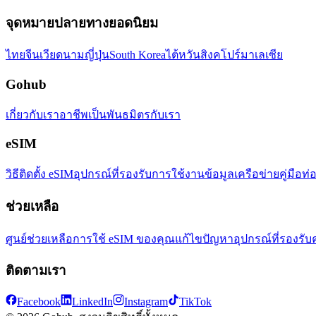
จุดหมายปลายทางยอดนิยม
ไทย
จีน
เวียดนาม
ญี่ปุ่น
South Korea
ไต้หวัน
สิงคโปร์
มาเลเซีย
Gohub
เกี่ยวกับเรา
อาชีพ
เป็นพันธมิตรกับเรา
eSIM
วิธีติดตั้ง eSIM
อุปกรณ์ที่รองรับ
การใช้งานข้อมูล
เครือข่าย
คู่มือท่
ช่วยเหลือ
ศูนย์ช่วยเหลือ
การใช้ eSIM ของคุณ
แก้ไขปัญหา
อุปกรณ์ที่รองรับ
ติดตามเรา
Facebook
LinkedIn
Instagram
TikTok