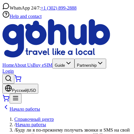
WhatsApp 24/7:
+1 (302) 899-2888
Help and contact
Home
About Us
Buy eSIM
Guide
Partnership
Login
Русский
|
USD
Начало работы
Справочный центр
/
Начало работы
/
Буду ли я по-прежнему получать звонки и SMS на свой