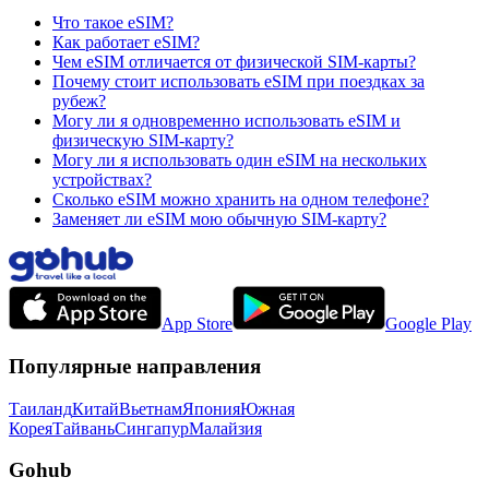
Что такое eSIM?
Как работает eSIM?
Чем eSIM отличается от физической SIM-карты?
Почему стоит использовать eSIM при поездках за
рубеж?
Могу ли я одновременно использовать eSIM и
физическую SIM-карту?
Могу ли я использовать один eSIM на нескольких
устройствах?
Сколько eSIM можно хранить на одном телефоне?
Заменяет ли eSIM мою обычную SIM-карту?
App Store
Google Play
Популярные направления
Таиланд
Китай
Вьетнам
Япония
Южная
Корея
Тайвань
Сингапур
Малайзия
Gohub