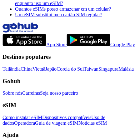
enquanto uso um eSIM?
Quantos eSIMs posso armazenar em um celular?
Um eSIM substitui meu cartão SIM regular?
App Store
Google Play
Destinos populares
Tailândia
China
Vietnã
Japão
Coreia do Sul
Taiwan
Singapura
Malásia
Gohub
Sobre nós
Carreiras
Seja nosso parceiro
eSIM
Como instalar eSIM
Dispositivos compatíveis
Uso de
dados
Operadora
Guia de viagem eSIM
Notícias eSIM
Ajuda