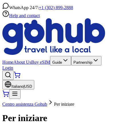
WhatsApp 24/7:
+1 (302) 899-2888
Help and contact
Home
About Us
Buy eSIM
Guide
Partnership
Login
Italiano
|
USD
Centro assistenza Gohub
Per iniziare
Per iniziare