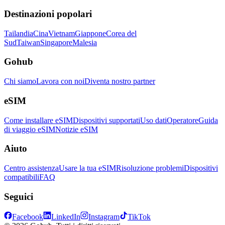
Destinazioni popolari
Tailandia
Cina
Vietnam
Giappone
Corea del
Sud
Taiwan
Singapore
Malesia
Gohub
Chi siamo
Lavora con noi
Diventa nostro partner
eSIM
Come installare eSIM
Dispositivi supportati
Uso dati
Operatore
Guida
di viaggio eSIM
Notizie eSIM
Aiuto
Centro assistenza
Usare la tua eSIM
Risoluzione problemi
Dispositivi
compatibili
FAQ
Seguici
Facebook
LinkedIn
Instagram
TikTok