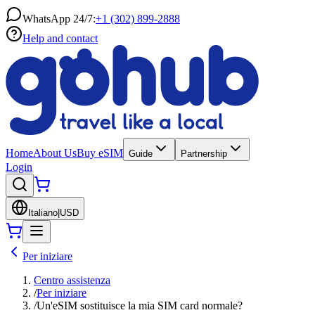
WhatsApp 24/7:
+1 (302) 899-2888
Help and contact
Home
About Us
Buy eSIM
Guide
Partnership
Login
Italiano
|
USD
Per iniziare
Centro assistenza
/
Per iniziare
/
Un'eSIM sostituisce la mia SIM card normale?