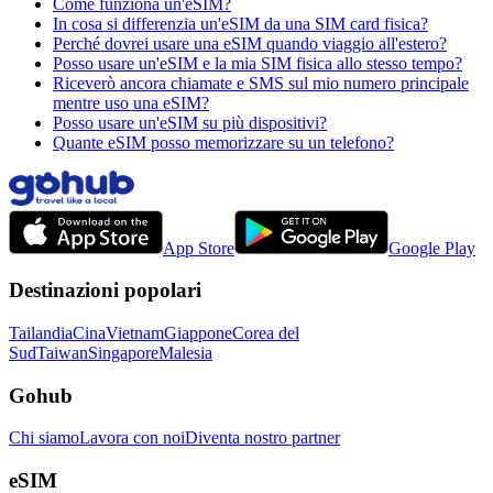
Come funziona un'eSIM?
In cosa si differenzia un'eSIM da una SIM card fisica?
Perché dovrei usare una eSIM quando viaggio all'estero?
Posso usare un'eSIM e la mia SIM fisica allo stesso tempo?
Riceverò ancora chiamate e SMS sul mio numero principale
mentre uso una eSIM?
Posso usare un'eSIM su più dispositivi?
Quante eSIM posso memorizzare su un telefono?
App Store
Google Play
Destinazioni popolari
Tailandia
Cina
Vietnam
Giappone
Corea del
Sud
Taiwan
Singapore
Malesia
Gohub
Chi siamo
Lavora con noi
Diventa nostro partner
eSIM