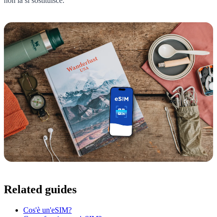
non la si sostituisce.
Related guides
Cos'è un'eSIM?