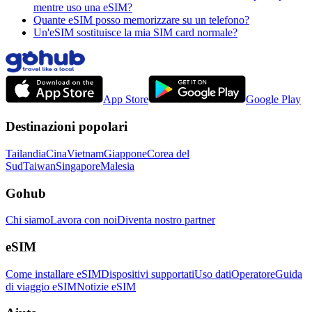
mentre uso una eSIM?
Quante eSIM posso memorizzare su un telefono?
Un'eSIM sostituisce la mia SIM card normale?
App Store
Google Play
Destinazioni popolari
Tailandia
Cina
Vietnam
Giappone
Corea del
Sud
Taiwan
Singapore
Malesia
Gohub
Chi siamo
Lavora con noi
Diventa nostro partner
eSIM
Come installare eSIM
Dispositivi supportati
Uso dati
Operatore
Guida
di viaggio eSIM
Notizie eSIM