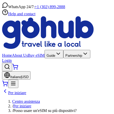
WhatsApp 24/7:
+1 (302) 899-2888
Help and contact
Home
About Us
Buy eSIM
Guide
Partnership
Login
Italiano
|
USD
Per iniziare
Centro assistenza
/
Per iniziare
/
Posso usare un'eSIM su più dispositivi?