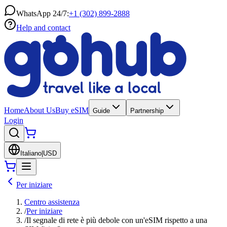
WhatsApp 24/7:
+1 (302) 899-2888
Help and contact
Home
About Us
Buy eSIM
Guide
Partnership
Login
Italiano
|
USD
Per iniziare
Centro assistenza
/
Per iniziare
/
Il segnale di rete è più debole con un'eSIM rispetto a una