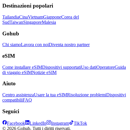
Destinazioni popolari
Tailandia
Cina
Vietnam
Giappone
Corea del
Sud
Taiwan
Singapore
Malesia
Gohub
Chi siamo
Lavora con noi
Diventa nostro partner
eSIM
Come installare eSIM
Dispositivi supportati
Uso dati
Operatore
Guida
di viaggio eSIM
Notizie eSIM
Aiuto
Centro assistenza
Usare la tua eSIM
Risoluzione problemi
Dispositivi
compatibili
FAQ
Seguici
Facebook
LinkedIn
Instagram
TikTok
© 2026 Gohub. Tutti i diritti riservati.