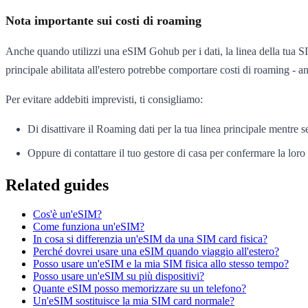
Nota importante sui costi di roaming
Anche quando utilizzi una eSIM Gohub per i dati, la linea della tua SI
principale abilitata all'estero potrebbe comportare costi di roaming - a
Per evitare addebiti imprevisti, ti consigliamo:
Di disattivare il Roaming dati per la tua linea principale mentre se
Oppure di contattare il tuo gestore di casa per confermare la loro 
Related guides
Cos'è un'eSIM?
Come funziona un'eSIM?
In cosa si differenzia un'eSIM da una SIM card fisica?
Perché dovrei usare una eSIM quando viaggio all'estero?
Posso usare un'eSIM e la mia SIM fisica allo stesso tempo?
Posso usare un'eSIM su più dispositivi?
Quante eSIM posso memorizzare su un telefono?
Un'eSIM sostituisce la mia SIM card normale?