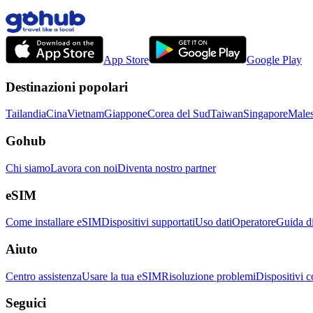
App Store
Google Play
Destinazioni popolari
Tailandia
Cina
Vietnam
Giappone
Corea del Sud
Taiwan
Singapore
Males
Gohub
Chi siamo
Lavora con noi
Diventa nostro partner
eSIM
Come installare eSIM
Dispositivi supportati
Uso dati
Operatore
Guida d
Aiuto
Centro assistenza
Usare la tua eSIM
Risoluzione problemi
Dispositivi c
Seguici