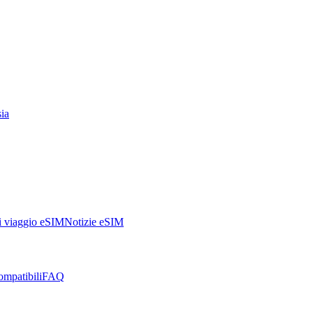
ia
i viaggio eSIM
Notizie eSIM
ompatibili
FAQ