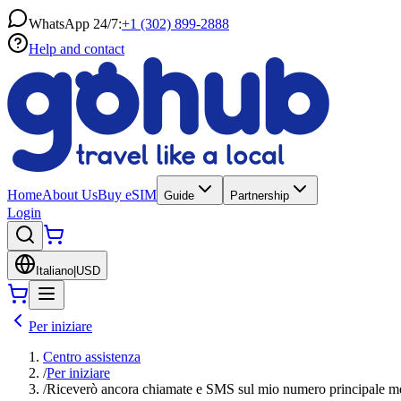
WhatsApp 24/7:
+1 (302) 899-2888
Help and contact
Home
About Us
Buy eSIM
Guide
Partnership
Login
Italiano
|
USD
Per iniziare
Centro assistenza
/
Per iniziare
/
Riceverò ancora chiamate e SMS sul mio numero principale m