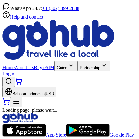
WhatsApp 24/7:
+1 (302) 899-2888
Help and contact
Home
About Us
Buy eSIM
Guide
Partnership
Login
Bahasa Indonesia
|
USD
Loading page, please wait...
App Store
Google Play