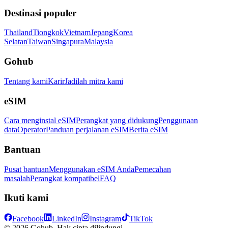
Destinasi populer
Thailand
Tiongkok
Vietnam
Jepang
Korea
Selatan
Taiwan
Singapura
Malaysia
Gohub
Tentang kami
Karir
Jadilah mitra kami
eSIM
Cara menginstal eSIM
Perangkat yang didukung
Penggunaan
data
Operator
Panduan perjalanan eSIM
Berita eSIM
Bantuan
Pusat bantuan
Menggunakan eSIM Anda
Pemecahan
masalah
Perangkat kompatibel
FAQ
Ikuti kami
Facebook
LinkedIn
Instagram
TikTok
© 2026 Gohub. Hak cipta dilindungi.