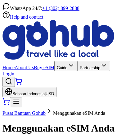
WhatsApp 24/7:
+1 (302) 899-2888
Help and contact
Home
About Us
Buy eSIM
Guide
Partnership
Login
Bahasa Indonesia
|
USD
Pusat Bantuan Gohub
Menggunakan eSIM Anda
Menggunakan eSIM Anda