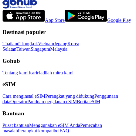
App Store
Google Play
Destinasi populer
Thailand
Tiongkok
Vietnam
Jepang
Korea
Selatan
Taiwan
Singapura
Malaysia
Gohub
Tentang kami
Karir
Jadilah mitra kami
eSIM
Cara menginstal eSIM
Perangkat yang didukung
Penggunaan
data
Operator
Panduan perjalanan eSIM
Berita eSIM
Bantuan
Pusat bantuan
Menggunakan eSIM Anda
Pemecahan
masalah
Perangkat kompatibel
FAQ