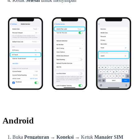
Ketuk
Selesai
untuk menyimpan
Android
Buka
Pengaturan → Koneksi
→ Ketuk
Manajer SIM