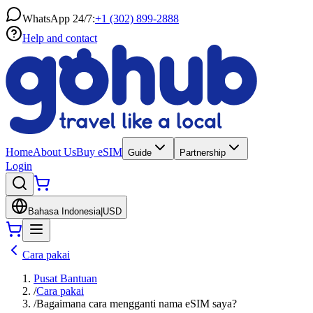
WhatsApp 24/7:
+1 (302) 899-2888
Help and contact
Home
About Us
Buy eSIM
Guide
Partnership
Login
Bahasa Indonesia
|
USD
Cara pakai
Pusat Bantuan
/
Cara pakai
/
Bagaimana cara mengganti nama eSIM saya?