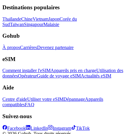
Destinations populaires
Thaïlande
Chine
Vietnam
Japon
Corée du
Sud
Taïwan
Singapour
Malaisie
Gohub
À propos
Carrières
Devenez partenaire
eSIM
Comment installer l'eSIM
Appareils pris en charge
Utilisation des
données
Opérateur
Guide de voyage eSIM
Actualités eSIM
Aide
Centre d'aide
Utiliser votre eSIM
Dépannage
Appareils
compatibles
FAQ
Suivez-nous
Facebook
LinkedIn
Instagram
TikTok
© 2026 Gohub. Tous droits réservés.