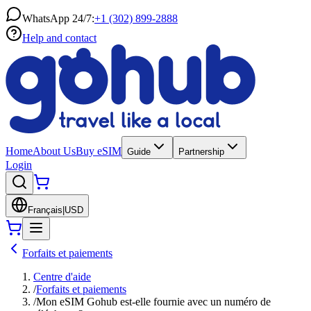
WhatsApp 24/7:
+1 (302) 899-2888
Help and contact
Home
About Us
Buy eSIM
Guide
Partnership
Login
Français
|
USD
Forfaits et paiements
Centre d'aide
/
Forfaits et paiements
/
Mon eSIM Gohub est-elle fournie avec un numéro de