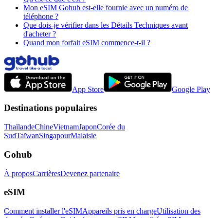
Mon eSIM Gohub est-elle fournie avec un numéro de
téléphone ?
Que dois-je vérifier dans les Détails Techniques avant
d'acheter ?
Quand mon forfait eSIM commence-t-il ?
App Store
Google Play
Destinations populaires
Thaïlande
Chine
Vietnam
Japon
Corée du
Sud
Taïwan
Singapour
Malaisie
Gohub
À propos
Carrières
Devenez partenaire
eSIM
Comment installer l'eSIM
Appareils pris en charge
Utilisation des