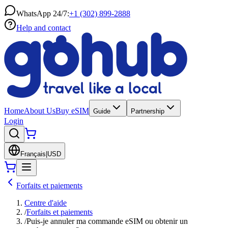
WhatsApp 24/7:
+1 (302) 899-2888
Help and contact
Home
About Us
Buy eSIM
Guide
Partnership
Login
Français
|
USD
Forfaits et paiements
Centre d'aide
/
Forfaits et paiements
/
Puis-je annuler ma commande eSIM ou obtenir un