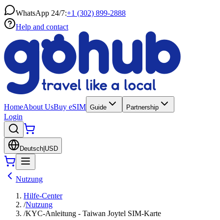
WhatsApp 24/7:
+1 (302) 899-2888
Help and contact
Home
About Us
Buy eSIM
Guide
Partnership
Login
Deutsch
|
USD
Nutzung
Hilfe-Center
/
Nutzung
/
KYC-Anleitung - Taiwan Joytel SIM-Karte