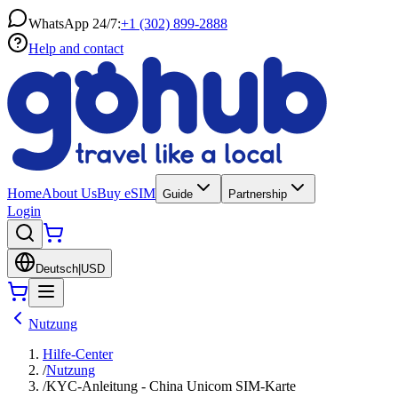
WhatsApp 24/7:
+1 (302) 899-2888
Help and contact
Home
About Us
Buy eSIM
Guide
Partnership
Login
Deutsch
|
USD
Nutzung
Hilfe-Center
/
Nutzung
/
KYC-Anleitung - China Unicom SIM-Karte