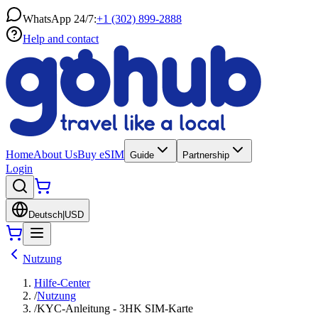
WhatsApp 24/7:
+1 (302) 899-2888
Help and contact
Home
About Us
Buy eSIM
Guide
Partnership
Login
Deutsch
|
USD
Nutzung
Hilfe-Center
/
Nutzung
/
KYC-Anleitung - 3HK SIM-Karte