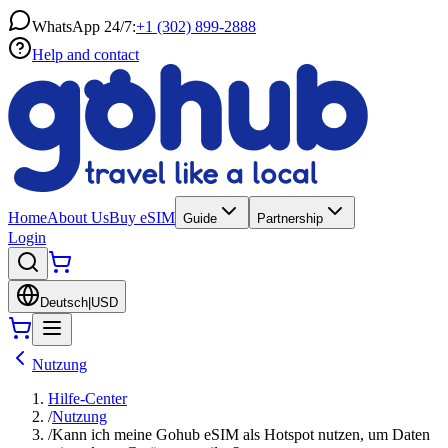
WhatsApp 24/7:
+1 (302) 899-2888
Help and contact
Home
About Us
Buy eSIM
Guide
Partnership
Login
Deutsch
|
USD
Nutzung
Hilfe-Center
/
Nutzung
/
Kann ich meine Gohub eSIM als Hotspot nutzen, um Daten