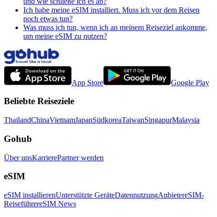
und wie schließe ich es ab?
Ich habe meine eSIM installiert. Muss ich vor dem Reisen
noch etwas tun?
Was muss ich tun, wenn ich an meinem Reiseziel ankomme,
um meine eSIM zu nutzen?
App Store
Google Play
Beliebte Reiseziele
Thailand
China
Vietnam
Japan
Südkorea
Taiwan
Singapur
Malaysia
Gohub
Über uns
Karriere
Partner werden
eSIM
eSIM installieren
Unterstützte Geräte
Datennutzung
Anbieter
eSIM-
Reiseführer
eSIM News