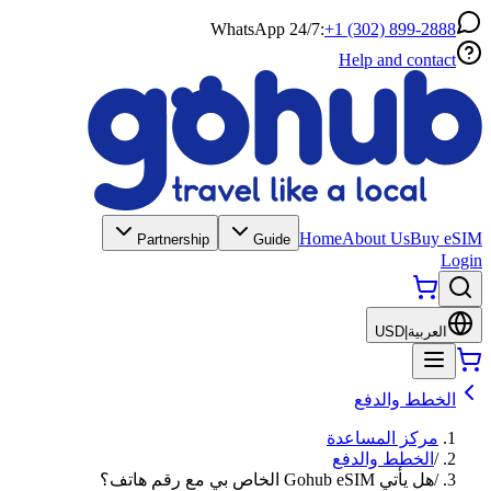
WhatsApp 24/7:
+1 (302) 899-2888
Help and contact
Home
About Us
Buy eSIM
Partnership
Guide
Login
العربية
|
USD
الخطط والدفع
مركز المساعدة
/
الخطط والدفع
/
هل يأتي Gohub eSIM الخاص بي مع رقم هاتف؟