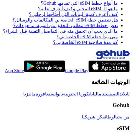
ما أنواع خطط eSIM التي تقدمها Gohub؟
ما هو الـ eSIM المحلي وكيف أتعرف عليه؟
كيف أعرف كمية البيانات التي أحتاجها لرحلتي؟
هل تتضمن خطة eSIM الخاصة بي المكالمات والرسائل؟
بعض خطط eSIM تتطلب التحقق من الهوية. ما هو ذلك؟
ما الذي يجب أن أتحقق منه في التفاصيل التقنية قبل الشراء؟
متى تبدأ خطة eSIM الخاصة بي؟
كم مدة صلاحية eSIM الخاصة بي؟
App Store
Google Play
الوجهات الشائعة
تايلاند
الصين
فيتنام
اليابان
كوريا الجنوبية
تايوان
سنغافورة
ماليزيا
Gohub
من نحن
الوظائف
كن شريكنا
eSIM