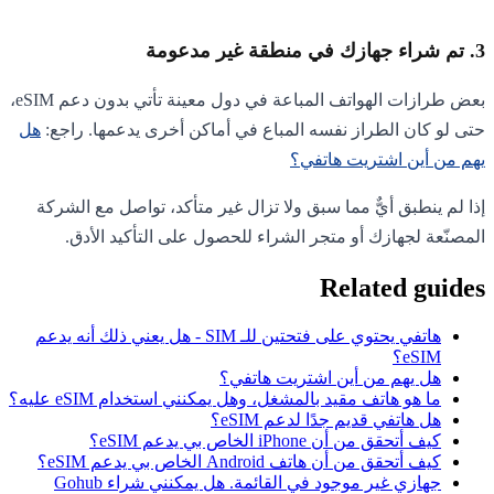
3. تم شراء جهازك في منطقة غير مدعومة
بعض طرازات الهواتف المباعة في دول معينة تأتي بدون دعم eSIM،
حتى لو كان الطراز نفسه المباع في أماكن أخرى يدعمها. راجع:
هل
يهم من أين اشتريت هاتفي؟
إذا لم ينطبق أيٌّ مما سبق ولا تزال غير متأكد، تواصل مع الشركة
المصنّعة لجهازك أو متجر الشراء للحصول على التأكيد الأدق.
Related guides
هاتفي يحتوي على فتحتين للـ SIM - هل يعني ذلك أنه يدعم
eSIM؟
هل يهم من أين اشتريت هاتفي؟
ما هو هاتف مقيد بالمشغل، وهل يمكنني استخدام eSIM عليه؟
هل هاتفي قديم جدًا لدعم eSIM؟
كيف أتحقق من أن iPhone الخاص بي يدعم eSIM؟
كيف أتحقق من أن هاتف Android الخاص بي يدعم eSIM؟
جهازي غير موجود في القائمة. هل يمكنني شراء Gohub