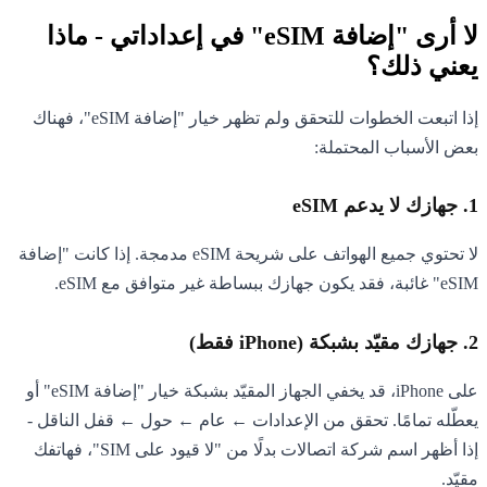
لا أرى "إضافة eSIM" في إعداداتي - ماذا
يعني ذلك؟
إذا اتبعت الخطوات للتحقق ولم تظهر خيار "إضافة eSIM"، فهناك
بعض الأسباب المحتملة:
1. جهازك لا يدعم eSIM
لا تحتوي جميع الهواتف على شريحة eSIM مدمجة. إذا كانت "إضافة
eSIM" غائبة، فقد يكون جهازك ببساطة غير متوافق مع eSIM.
2. جهازك مقيّد بشبكة (iPhone فقط)
على iPhone، قد يخفي الجهاز المقيّد بشبكة خيار "إضافة eSIM" أو
يعطّله تمامًا. تحقق من الإعدادات ← عام ← حول ← قفل الناقل -
إذا أظهر اسم شركة اتصالات بدلًا من "لا قيود على SIM"، فهاتفك
مقيّد.