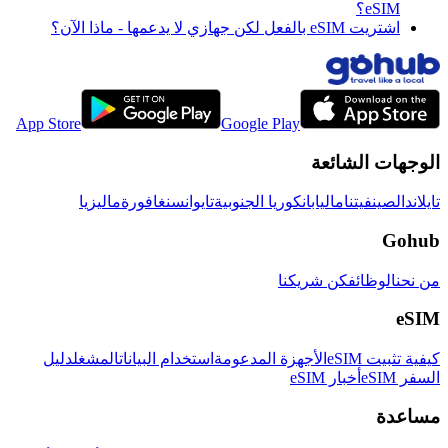
eSIM؟
اشتريت eSIM بالفعل لكن جهازي لا يدعمها - ماذا الآن؟
App Store
Google Play
الوجهات الشائعة
تايلاند
الصين
فيتنام
اليابان
كوريا الجنوبية
تايوان
سنغافورة
ماليزيا
Gohub
من نحن
الوظائف
كن شريكنا
eSIM
كيفية تثبيت eSIM
الأجهزة المدعومة
استخدام البيانات
المشغل
دليل
السفر eSIM
أخبار eSIM
مساعدة