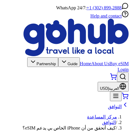
WhatsApp 24/7:
+1 (302) 899-2888
Help and contact
Home
About Us
Buy eSIM
Partnership
Guide
Login
العربية
|
USD
التوافق
مركز المساعدة
/
التوافق
/
كيف أتحقق من أن iPhone الخاص بي يدعم eSIM؟