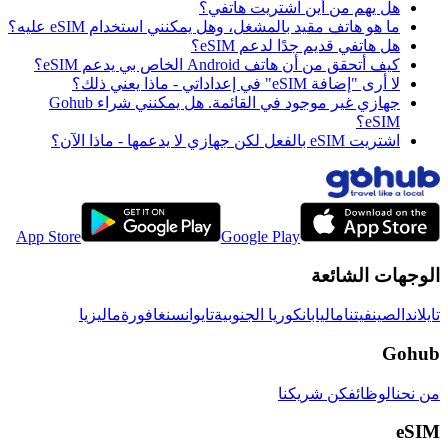
هل يهم من أين اشتريت هاتفي؟
ما هو هاتف مقيد بالمشغل، وهل يمكنني استخدام eSIM عليه؟
هل هاتفي قديم جدًا لدعم eSIM؟
كيف أتحقق من أن هاتف Android الخاص بي يدعم eSIM؟
لا أرى "إضافة eSIM" في إعداداتي - ماذا يعني ذلك؟
جهازي غير موجود في القائمة. هل يمكنني شراء Gohub
eSIM؟
اشتريت eSIM بالفعل لكن جهازي لا يدعمها - ماذا الآن؟
App Store
Google Play
الوجهات الشائعة
تايلاند
الصين
فيتنام
اليابان
كوريا الجنوبية
تايوان
سنغافورة
ماليزيا
Gohub
من نحن
الوظائف
كن شريكنا
eSIM