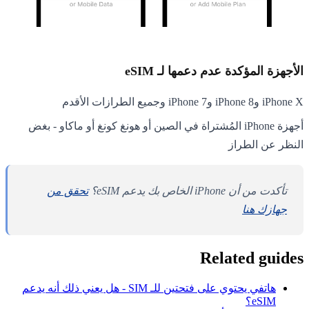
الأجهزة المؤكدة عدم دعمها لـ eSIM
iPhone X وiPhone 8 وiPhone 7 وجميع الطرازات الأقدم
أجهزة iPhone المُشتراة في الصين أو هونغ كونغ أو ماكاو - بغض
النظر عن الطراز
تأكدت من أن iPhone الخاص بك يدعم eSIM؟
تحقق من
جهازك هنا
Related guides
هاتفي يحتوي على فتحتين للـ SIM - هل يعني ذلك أنه يدعم
eSIM؟