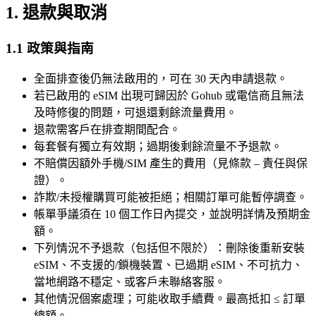
1. 退款與取消
1.1 政策與指南
全面排查後仍無法啟用的，可在 30 天內申請退款。
若已啟用的 eSIM 出現可歸因於 Gohub 或電信商且無法
及時修復的問題，可退還剩餘流量費用。
退款需客戶在排查期間配合。
每套餐有獨立有效期；過期後剩餘流量不予退款。
不賠償因額外手機/SIM 產生的費用（見條款 – 責任與保
證）。
詐欺/未授權購買可能被拒絕；相關訂單可能暫停調查。
帳單爭議須在 10 個工作日內提交，並說明詳情及預期金
額。
下列情況不予退款（包括但不限於）：刪除後重新安裝
eSIM、不支援的/鎖機裝置、已過期 eSIM、不可抗力、
當地網路不穩定、或客戶未聯絡客服。
其他情況個案處理；可能收取手續費。最高抵扣 ≤ 訂單
總額。