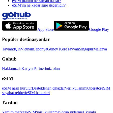
eSIM planım ne zaman başlar?
eSIM'im ne kadar süre geçerlidir?
App Store
Google Play
Popüler destinasyonlar
Tayland
Çin
Vietnam
Japonya
Güney Kore
Tayvan
Singapur
Malezya
Gohub
Hakkımızda
Kariyer
Partnerimiz olun
eSIM
eSIM nasıl kurulur
Desteklenen cihazlar
Veri kullanımı
Operatör
eSIM
seyahat rehberi
eSIM haberleri
Yardım
Yardım merkezi
eSIM'inizi kullanma
Sorun giderme
Uyumlu