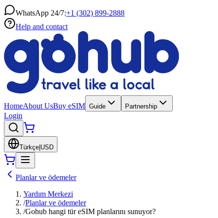
WhatsApp 24/7:
+1 (302) 899-2888
Help and contact
Home
About Us
Buy eSIM
Guide
Partnership
Login
Türkçe
|
USD
Planlar ve ödemeler
Yardım Merkezi
/
Planlar ve ödemeler
/
Gohub hangi tür eSIM planlarını sunuyor?