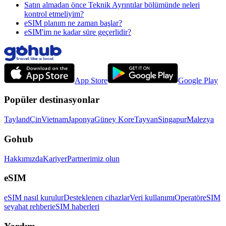
Satın almadan önce Teknik Ayrıntılar bölümünde neleri
kontrol etmeliyim?
eSIM planım ne zaman başlar?
eSIM'im ne kadar süre geçerlidir?
App Store
Google Play
Popüler destinasyonlar
Tayland
Çin
Vietnam
Japonya
Güney Kore
Tayvan
Singapur
Malezya
Gohub
Hakkımızda
Kariyer
Partnerimiz olun
eSIM
eSIM nasıl kurulur
Desteklenen cihazlar
Veri kullanımı
Operatör
eSIM
seyahat rehberi
eSIM haberleri