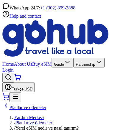
WhatsApp 24/7:
+1 (302) 899-2888
Help and contact
Home
About Us
Buy eSIM
Guide
Partnership
Login
Türkçe
|
USD
Planlar ve ödemeler
Yardım Merkezi
/
Planlar ve ödemeler
/
Yerel eSIM nedir ve nasıl tanırım?