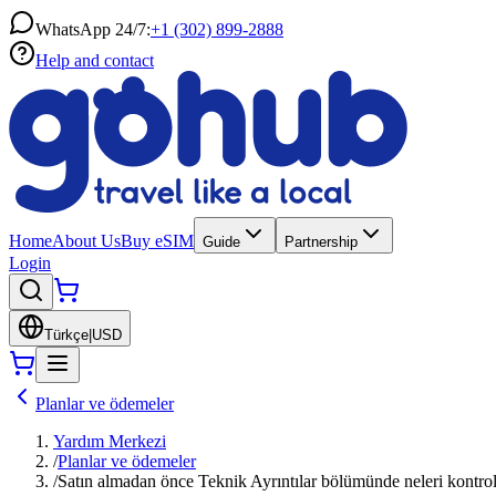
WhatsApp 24/7:
+1 (302) 899-2888
Help and contact
Home
About Us
Buy eSIM
Guide
Partnership
Login
Türkçe
|
USD
Planlar ve ödemeler
Yardım Merkezi
/
Planlar ve ödemeler
/
Satın almadan önce Teknik Ayrıntılar bölümünde neleri kontro