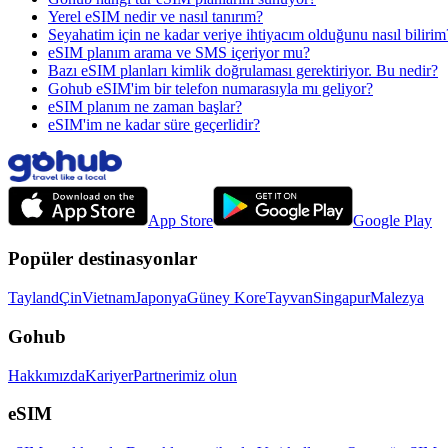
Yerel eSIM nedir ve nasıl tanırım?
Seyahatim için ne kadar veriye ihtiyacım olduğunu nasıl bilirim
eSIM planım arama ve SMS içeriyor mu?
Bazı eSIM planları kimlik doğrulaması gerektiriyor. Bu nedir?
Gohub eSIM'im bir telefon numarasıyla mı geliyor?
eSIM planım ne zaman başlar?
eSIM'im ne kadar süre geçerlidir?
App Store
Google Play
Popüler destinasyonlar
Tayland
Çin
Vietnam
Japonya
Güney Kore
Tayvan
Singapur
Malezya
Gohub
Hakkımızda
Kariyer
Partnerimiz olun
eSIM