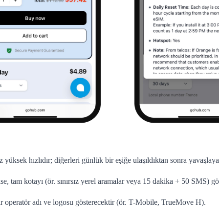
 yüksek hızlıdır; diğerleri günlük bir eşiğe ulaşıldıktan sonra yavaşlayab
se, tam kotayı (ör. sınırsız yerel aramalar veya 15 dakika + 50 SMS) g
 bir operatör adı ve logosu gösterecektir (ör. T-Mobile, TrueMove H).