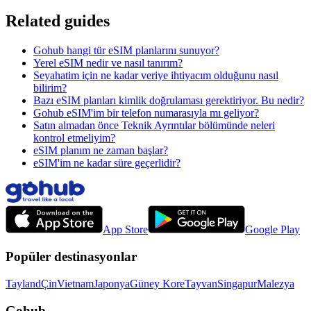
Related guides
Gohub hangi tür eSIM planlarını sunuyor?
Yerel eSIM nedir ve nasıl tanırım?
Seyahatim için ne kadar veriye ihtiyacım olduğunu nasıl
bilirim?
Bazı eSIM planları kimlik doğrulaması gerektiriyor. Bu nedir?
Gohub eSIM'im bir telefon numarasıyla mı geliyor?
Satın almadan önce Teknik Ayrıntılar bölümünde neleri
kontrol etmeliyim?
eSIM planım ne zaman başlar?
eSIM'im ne kadar süre geçerlidir?
App Store
Google Play
Popüler destinasyonlar
Tayland
Çin
Vietnam
Japonya
Güney Kore
Tayvan
Singapur
Malezya
Gohub