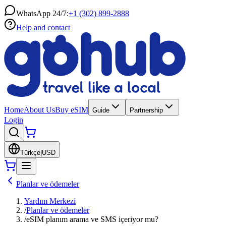
WhatsApp 24/7:
+1 (302) 899-2888
Help and contact
Home
About Us
Buy eSIM
Guide
Partnership
Login
Türkçe
|
USD
Planlar ve ödemeler
Yardım Merkezi
/
Planlar ve ödemeler
/
eSIM planım arama ve SMS içeriyor mu?