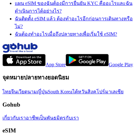
แผน eSIM ของฉันต้องมีการยืนยัน KYC คืออะไรและฉัน
ดำเนินการได้อย่างไร?
ฉันติดตั้ง eSIM แล้ว ต้องทำอะไรอีกก่อนการเดินทางหรือ
ไม่?
ฉันต้องทำอะไรเมื่อถึงปลายทางเพื่อเริ่มใช้ eSIM?
App Store
Google Play
จุดหมายปลายทางยอดนิยม
ไทย
จีน
เวียดนาม
ญี่ปุ่น
South Korea
ไต้หวัน
สิงคโปร์
มาเลเซีย
Gohub
เกี่ยวกับเรา
อาชีพ
เป็นพันธมิตรกับเรา
eSIM