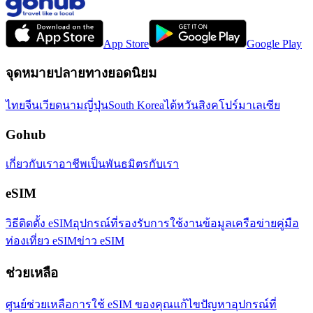
App Store
Google Play
จุดหมายปลายทางยอดนิยม
ไทย
จีน
เวียดนาม
ญี่ปุ่น
South Korea
ไต้หวัน
สิงคโปร์
มาเลเซีย
Gohub
เกี่ยวกับเรา
อาชีพ
เป็นพันธมิตรกับเรา
eSIM
วิธีติดตั้ง eSIM
อุปกรณ์ที่รองรับ
การใช้งานข้อมูล
เครือข่าย
คู่มือ
ท่องเที่ยว eSIM
ข่าว eSIM
ช่วยเหลือ
ศูนย์ช่วยเหลือ
การใช้ eSIM ของคุณ
แก้ไขปัญหา
อุปกรณ์ที่