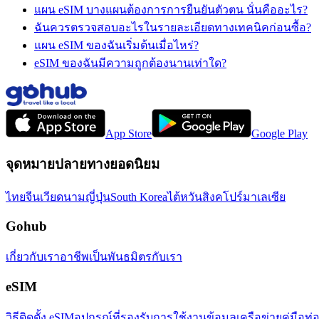
แผน eSIM บางแผนต้องการการยืนยันตัวตน นั่นคืออะไร?
ฉันควรตรวจสอบอะไรในรายละเอียดทางเทคนิคก่อนซื้อ?
แผน eSIM ของฉันเริ่มต้นเมื่อไหร่?
eSIM ของฉันมีความถูกต้องนานเท่าใด?
App Store
Google Play
จุดหมายปลายทางยอดนิยม
ไทย
จีน
เวียดนาม
ญี่ปุ่น
South Korea
ไต้หวัน
สิงคโปร์
มาเลเซีย
Gohub
เกี่ยวกับเรา
อาชีพ
เป็นพันธมิตรกับเรา
eSIM
วิธีติดตั้ง eSIM
อุปกรณ์ที่รองรับ
การใช้งานข้อมูล
เครือข่าย
คู่มือท่