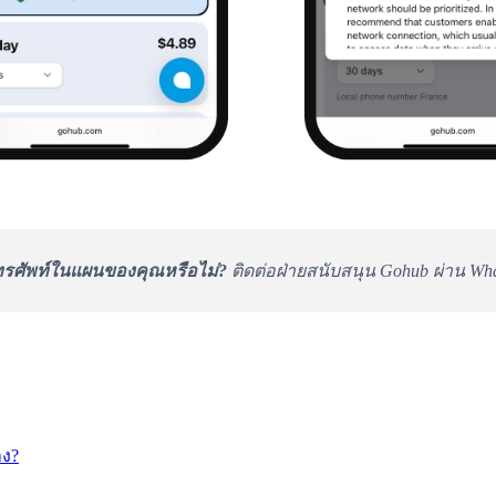
รศัพท์ในแผนของคุณหรือไม่?
ติดต่อฝ่ายสนับสนุน Gohub ผ่าน Wha
าง?