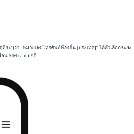
ระบุว่า "หมายเลขโทรศัพท์ท้องถิ่น [ประเทศ]" ใต้ตัวเลือกระยะ
ือน SIM card ปกติ