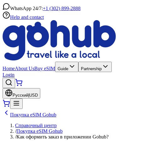
WhatsApp 24/7:
+1 (302) 899-2888
Help and contact
Home
About Us
Buy eSIM
Guide
Partnership
Login
Русский
|
USD
Покупка eSIM Gohub
Справочный центр
/
Покупка eSIM Gohub
/
Как оформить заказ в приложении Gohub?