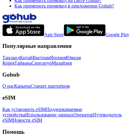
Как применить промокод на сайте Gohub?
Как применить промокод в приложении Gohub?
App Store
Google Play
Популярные направления
Таиланд
Китай
Вьетнам
Япония
Южная
Корея
Тайвань
Сингапур
Малайзия
Gohub
О нас
Карьера
Станьте партнёром
eSIM
Как установить eSIM
Поддерживаемые
устройства
Использование данных
Оператор
Путеводитель
eSIM
Новости eSIM
Помощь