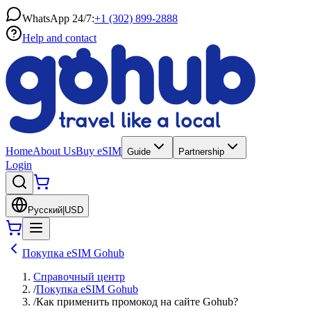
WhatsApp 24/7:
+1 (302) 899-2888
Help and contact
Home
About Us
Buy eSIM
Guide
Partnership
Login
Русский
|
USD
Покупка eSIM Gohub
Справочный центр
/
Покупка eSIM Gohub
/
Как применить промокод на сайте Gohub?