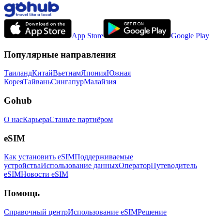
App Store
Google Play
Популярные направления
Таиланд
Китай
Вьетнам
Япония
Южная
Корея
Тайвань
Сингапур
Малайзия
Gohub
О нас
Карьера
Станьте партнёром
eSIM
Как установить eSIM
Поддерживаемые
устройства
Использование данных
Оператор
Путеводитель
eSIM
Новости eSIM
Помощь
Справочный центр
Использование eSIM
Решение