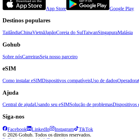
App Store
Google Play
Destinos populares
Tailândia
China
Vietnã
Japão
Coreia do Sul
Taiwan
Singapura
Malásia
Gohub
Sobre nós
Carreiras
Seja nosso parceiro
eSIM
Como instalar eSIM
Dispositivos compatíveis
Uso de dados
Operadora
Ajuda
Central de ajuda
Usando seu eSIM
Solução de problemas
Dispositivos
Siga-nos
Facebook
LinkedIn
Instagram
TikTok
© 2026 Gohub. Todos os direitos reservados.