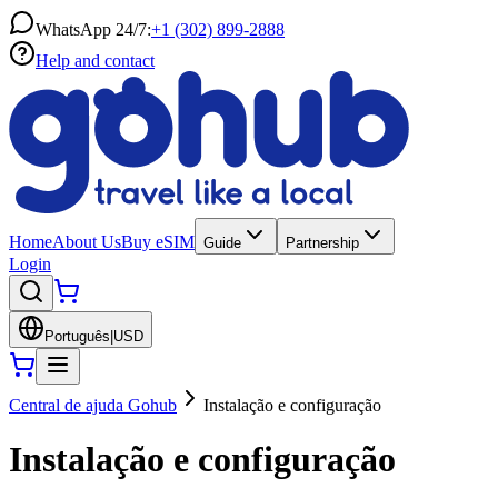
WhatsApp 24/7:
+1 (302) 899-2888
Help and contact
Home
About Us
Buy eSIM
Guide
Partnership
Login
Português
|
USD
Central de ajuda Gohub
Instalação e configuração
Instalação e configuração