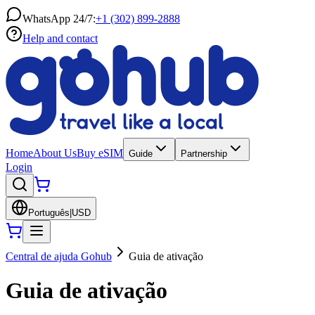
WhatsApp 24/7:
+1 (302) 899-2888
Help and contact
Home
About Us
Buy eSIM
Guide
Partnership
Login
Português
|
USD
Central de ajuda Gohub
Guia de ativação
Guia de ativação