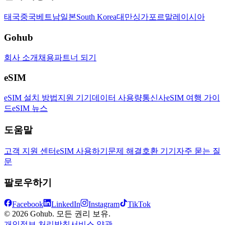
태국
중국
베트남
일본
South Korea
대만
싱가포르
말레이시아
Gohub
회사 소개
채용
파트너 되기
eSIM
eSIM 설치 방법
지원 기기
데이터 사용량
통신사
eSIM 여행 가이
드
eSIM 뉴스
도움말
고객 지원 센터
eSIM 사용하기
문제 해결
호환 기기
자주 묻는 질
문
팔로우하기
Facebook
LinkedIn
Instagram
TikTok
© 2026 Gohub. 모든 권리 보유.
개인정보 처리방침
서비스 약관