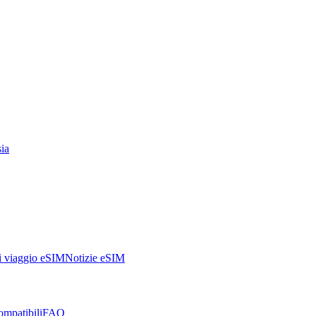
ia
i viaggio eSIM
Notizie eSIM
ompatibili
FAQ