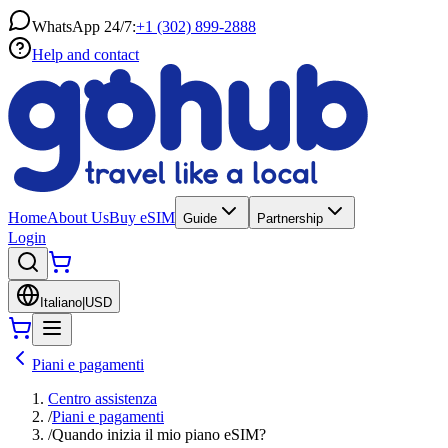
WhatsApp 24/7:
+1 (302) 899-2888
Help and contact
Home
About Us
Buy eSIM
Guide
Partnership
Login
Italiano
|
USD
Piani e pagamenti
Centro assistenza
/
Piani e pagamenti
/
Quando inizia il mio piano eSIM?