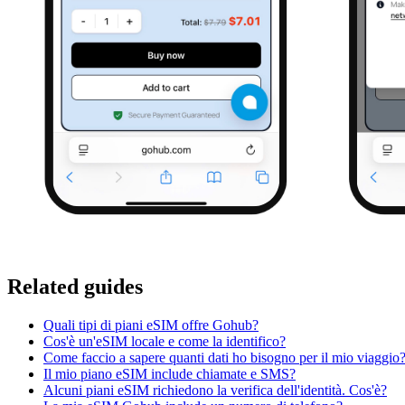
Related guides
Quali tipi di piani eSIM offre Gohub?
Cos'è un'eSIM locale e come la identifico?
Come faccio a sapere quanti dati ho bisogno per il mio viaggio
Il mio piano eSIM include chiamate e SMS?
Alcuni piani eSIM richiedono la verifica dell'identità. Cos'è?