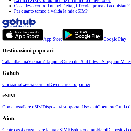
La mia eSIM Gohub include un numero di telefono?
Cosa devo controllare nei Dettagli Tecnici prima di acquistare?
Per quanto tempo è valida la mia eSIM?
App Store
Google Play
Destinazioni popolari
Tailandia
Cina
Vietnam
Giappone
Corea del Sud
Taiwan
Singapore
Males
Gohub
Chi siamo
Lavora con noi
Diventa nostro partner
eSIM
Come installare eSIM
Dispositivi supportati
Uso dati
Operatore
Guida d
Aiuto
Centro assistenza
Usare la tua eSIM
Risoluzione problemi
Dispositivi c