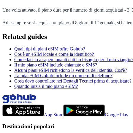
Una volta attivato, il piano dura per il numero di giorni acquistati - 3
Ad esempio: se si acquista un piano di 8 giorni il 1° gennaio, si ha temp
Related guides
Quali tipi di piani eSIM offre Gohub?
Cos'è un'eSIM locale e come la identifico?
Come faccio a sapere quanti dati ho bisogno per il mio viaggio
Il mio piano eSIM include chiamate e SMS?
Alcuni piani eSIM richiedono la verifica dell'identità. Cos'è?
La mia eSIM Gohub include un numero di telefono?
Cosa devo controllare nei Dettagli Tecnici prima di acquistare?
Quando inizia il mio piano eSIM?
App Store
Google Play
Destinazioni popolari