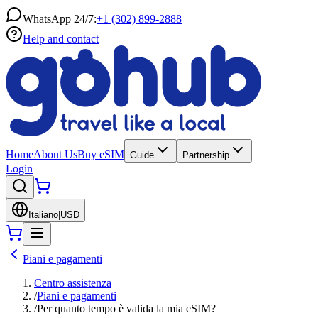
WhatsApp 24/7:
+1 (302) 899-2888
Help and contact
Home
About Us
Buy eSIM
Guide
Partnership
Login
Italiano
|
USD
Piani e pagamenti
Centro assistenza
/
Piani e pagamenti
/
Per quanto tempo è valida la mia eSIM?