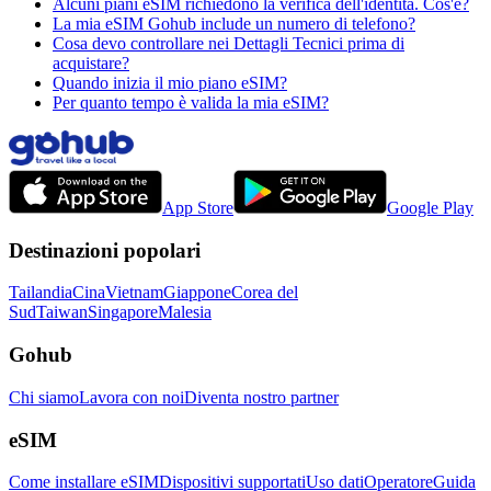
Alcuni piani eSIM richiedono la verifica dell'identità. Cos'è?
La mia eSIM Gohub include un numero di telefono?
Cosa devo controllare nei Dettagli Tecnici prima di
acquistare?
Quando inizia il mio piano eSIM?
Per quanto tempo è valida la mia eSIM?
App Store
Google Play
Destinazioni popolari
Tailandia
Cina
Vietnam
Giappone
Corea del
Sud
Taiwan
Singapore
Malesia
Gohub
Chi siamo
Lavora con noi
Diventa nostro partner
eSIM
Come installare eSIM
Dispositivi supportati
Uso dati
Operatore
Guida