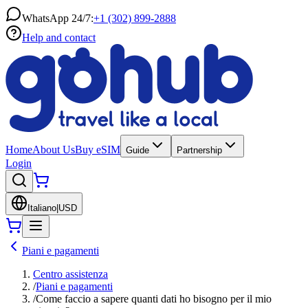
WhatsApp 24/7:
+1 (302) 899-2888
Help and contact
Home
About Us
Buy eSIM
Guide
Partnership
Login
Italiano
|
USD
Piani e pagamenti
Centro assistenza
/
Piani e pagamenti
/
Come faccio a sapere quanti dati ho bisogno per il mio