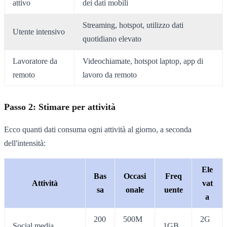
attivo
dei dati mobili
Streaming, hotspot, utilizzo dati
Utente intensivo
quotidiano elevato
Lavoratore da
Videochiamate, hotspot laptop, app di
remoto
lavoro da remoto
Passo 2: Stimare per attività
Ecco quanti dati consuma ogni attività al giorno, a seconda
dell'intensità:
Ele
Bas
Occasi
Freq
Attività
vat
sa
onale
uente
a
200
500M
2G
Social media
1GB