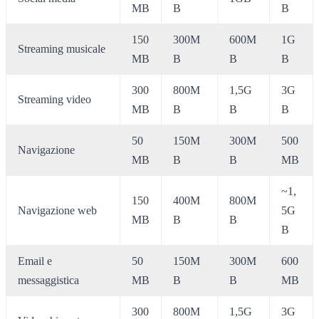
MB
B
B
150
300M
600M
1G
Streaming musicale
MB
B
B
B
300
800M
1,5G
3G
Streaming video
MB
B
B
B
50
150M
300M
500
Navigazione
MB
B
B
MB
~1,
150
400M
800M
Navigazione web
5G
MB
B
B
B
Email e
50
150M
300M
600
messaggistica
MB
B
B
MB
300
800M
1,5G
3G