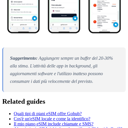
Suggerimento:
Aggiungere sempre un buffer del 20-30%
alla stima. L'attività delle app in background, gli
aggiornamenti software e l'utilizzo inatteso possono
consumare i dati più velocemente del previsto.
Related guides
Quali tipi di piani eSIM offre Gohub?
Cos'è un'eSIM locale e come la identifico?
Il mio piano eSIM include chiamate e SMS?