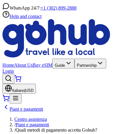
WhatsApp 24/7:
+1 (302) 899-2888
Help and contact
Home
About Us
Buy eSIM
Guide
Partnership
Login
Italiano
|
USD
Piani e pagamenti
Centro assistenza
/
Piani e pagamenti
/
Quali metodi di pagamento accetta Gohub?