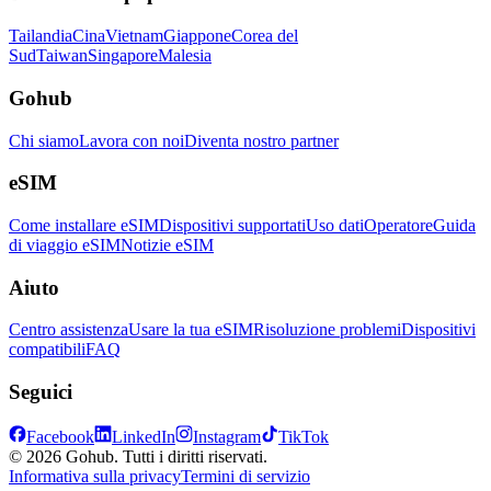
Tailandia
Cina
Vietnam
Giappone
Corea del
Sud
Taiwan
Singapore
Malesia
Gohub
Chi siamo
Lavora con noi
Diventa nostro partner
eSIM
Come installare eSIM
Dispositivi supportati
Uso dati
Operatore
Guida
di viaggio eSIM
Notizie eSIM
Aiuto
Centro assistenza
Usare la tua eSIM
Risoluzione problemi
Dispositivi
compatibili
FAQ
Seguici
Facebook
LinkedIn
Instagram
TikTok
© 2026 Gohub. Tutti i diritti riservati.
Informativa sulla privacy
Termini di servizio