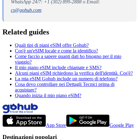
WhatsApp 24/7: +1 (302) 899-2888 o Email:
cs@gohub.com
Related guides
Quali tipi di piani eSIM offre Gohub?
Cos'è un'eSIM locale e come la identifico?
Come faccio a sapere quanti dati ho bisogno per il mio
viaggio?
Il mio piano eSIM include chiamate e SMS?
Alcuni piani eSIM richiedono la verifica dell'identità. Cos'è?
La mia eSIM Gohub include un numero di telefono?
Cosa devo controllare nei Dettagli Tecnici prima di
acquistare?
Quando inizia il mio piano eSIM?
App Store
Google Play
Destinazioni popolari