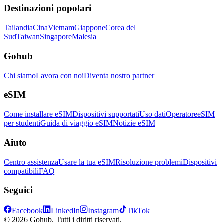
Destinazioni popolari
Tailandia
Cina
Vietnam
Giappone
Corea del
Sud
Taiwan
Singapore
Malesia
Gohub
Chi siamo
Lavora con noi
Diventa nostro partner
eSIM
Come installare eSIM
Dispositivi supportati
Uso dati
Operatore
eSIM
per studenti
Guida di viaggio eSIM
Notizie eSIM
Aiuto
Centro assistenza
Usare la tua eSIM
Risoluzione problemi
Dispositivi
compatibili
FAQ
Seguici
Facebook
LinkedIn
Instagram
TikTok
© 2026 Gohub. Tutti i diritti riservati.