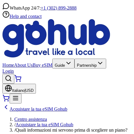
WhatsApp 24/7:
+1 (302) 899-2888
Help and contact
Home
About Us
Buy eSIM
Guide
Partnership
Login
Italiano
|
USD
Acquistare la tua eSIM Gohub
Centro assistenza
/
Acquistare la tua eSIM Gohub
/
Quali informazioni mi servono prima di scegliere un piano?